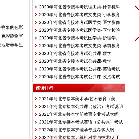
2020年河北省专接本考试理工类-计算机科
2020年河北省专接本考试文史类-小学教育
学与技术、软件工程、数字媒体技术、网络
2020年河北省专接本考试医学类-医学影像
专业考试说明（教育学、教育心理学）
工程、物联网工程专业考试说明（C语言程
较物象的色彩
2020年河北省专接本考试医学类-医学检验
技术专业考试说明（病理学、人体解剖学）
序设计、微机原理与接口含汇编语言）
，色彩静物写
2020年河北省专接本考试医学类-护理学、
技术专业考试说明（临床检验基础、生物化
效地培养学生
2020年河北省专接本考试文史类-学前教育
助产学专业考试说明（生理学、人体解剖
学检验）
2020年河北省专接本考试公共课-数学
专业考试说明（学前教育学、儿童发展心理
学）
2020年河北省专接本考试公共课-数学
（二）考试说明
学）
2020年河北省专接本考试公共课-英语考试
（一）考试说明
2020年河北省专接本考试公共课-政治考试
说明
说明
阅读排行
2021年河北专接本美术学/艺术教育（美
2021年河北专接本公共课（政治）考试说明
术）/数字媒体艺术/戏剧影视美术设计专业
2021年河北专接本学前教育专业考试大纲
考试大纲
2021年河北专接本考试英语（公共课）考试
2022年河北专接本护理学专业考试大纲
大纲
2022年河北专接本计算机科学与技术/人工