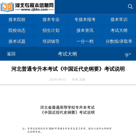
接本院校
接本专业
专接本报考
接本常识
院校动态
招生计划
接本资讯
考试大纲
接本试题
培训辅导
一分一档
分数线/录取率
返回
考试大纲
+
字
河北普通专升本考试《中国近代史纲要》考试说明
2024-08-21 作者:文雅