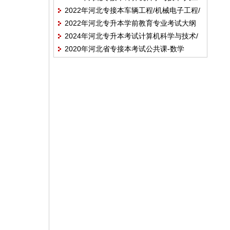
2022年河北专接本车辆工程/机械电子工程/
智能/软件工程/数据科学与大数据技术/网络
2022年河北专升本学前教育专业考试大纲
机械工程/机械设计制造及 其自动化/汽车服
工程/物联网工程/信息管理与信息系统专业
2024年河北专升本考试计算机科学与技术/
务工程专业考试大纲
考试说明
2020年河北省专接本考试公共课-数学
大数据管理与应用/人工智能/软件工程/网络
（二）考试说明
工程及联考专业考试大纲