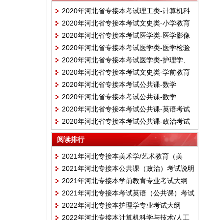
2020年河北省专接本考试理工类-计算机科
2020年河北省专接本考试文史类-小学教育
学与技术、软件工程、数字媒体技术、网络
2020年河北省专接本考试医学类-医学影像
专业考试说明（教育学、教育心理学）
工程、物联网工程专业考试说明（C语言程
2020年河北省专接本考试医学类-医学检验
技术专业考试说明（病理学、人体解剖学）
序设计、微机原理与接口含汇编语言）
2020年河北省专接本考试医学类-护理学、
技术专业考试说明（临床检验基础、生物化
2020年河北省专接本考试文史类-学前教育
助产学专业考试说明（生理学、人体解剖
学检验）
2020年河北省专接本考试公共课-数学
专业考试说明（学前教育学、儿童发展心理
学）
2020年河北省专接本考试公共课-数学
（二）考试说明
学）
2020年河北省专接本考试公共课-英语考试
（一）考试说明
2020年河北省专接本考试公共课-政治考试
说明
说明
阅读排行
2021年河北专接本美术学/艺术教育（美
2021年河北专接本公共课（政治）考试说明
术）/数字媒体艺术/戏剧影视美术设计专业
2021年河北专接本学前教育专业考试大纲
考试大纲
2021年河北专接本考试英语（公共课）考试
2022年河北专接本护理学专业考试大纲
大纲
2022年河北专接本计算机科学与技术/人工