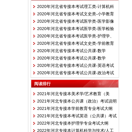
2020年河北省专接本考试理工类-计算机科
2020年河北省专接本考试文史类-小学教育
学与技术、软件工程、数字媒体技术、网络
2020年河北省专接本考试医学类-医学影像
专业考试说明（教育学、教育心理学）
工程、物联网工程专业考试说明（C语言程
2020年河北省专接本考试医学类-医学检验
技术专业考试说明（病理学、人体解剖学）
序设计、微机原理与接口含汇编语言）
2020年河北省专接本考试医学类-护理学、
技术专业考试说明（临床检验基础、生物化
2020年河北省专接本考试文史类-学前教育
助产学专业考试说明（生理学、人体解剖
学检验）
2020年河北省专接本考试公共课-数学
专业考试说明（学前教育学、儿童发展心理
学）
2020年河北省专接本考试公共课-数学
（二）考试说明
学）
2020年河北省专接本考试公共课-英语考试
（一）考试说明
2020年河北省专接本考试公共课-政治考试
说明
说明
阅读排行
2021年河北专接本美术学/艺术教育（美
2021年河北专接本公共课（政治）考试说明
术）/数字媒体艺术/戏剧影视美术设计专业
2021年河北专接本学前教育专业考试大纲
考试大纲
2021年河北专接本考试英语（公共课）考试
2022年河北专接本护理学专业考试大纲
大纲
2022年河北专接本计算机科学与技术/人工