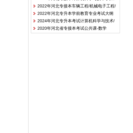
2022年河北专接本车辆工程/机械电子工程/
智能/软件工程/数据科学与大数据技术/网络
2022年河北专升本学前教育专业考试大纲
机械工程/机械设计制造及 其自动化/汽车服
工程/物联网工程/信息管理与信息系统专业
2024年河北专升本考试计算机科学与技术/
务工程专业考试大纲
考试说明
2020年河北省专接本考试公共课-数学
大数据管理与应用/人工智能/软件工程/网络
（二）考试说明
工程及联考专业考试大纲