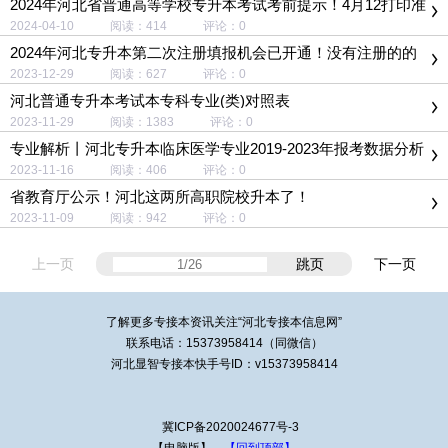
2024年河北省普通高等学校专升本考试考前提示！4月12打印准
考证
2024-04-10 阅读：414 评论：0
2024年河北专升本第二次注册填报机会已开通！没有注册的的
同学不要错过！
2023-12-29 阅读：627 评论：0
河北普通专升本考试本专科专业(类)对照表
2023-11-29 阅读：1383 评论：0
专业解析丨河北专升本临床医学专业2019-2023年报考数据分析
2023-11-16 阅读：406 评论：0
省教育厅公示！河北这两所高职院校升本了！
2023-11-09 阅读：942 评论：0
上一页
跳页
下一页
了解更多专接本资讯关注“
河北专接本
信息网”
联系电话：15373958414（同微信）
河北显智专接本快手号ID：v15373958414
冀ICP备2020024677号-3