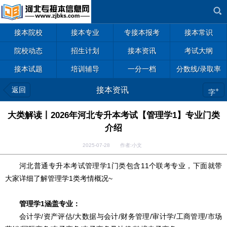
接本院校
接本专业
专接本报考
接本常识
院校动态
招生计划
接本资讯
考试大纲
接本试题
培训辅导
一分一档
分数线/录取率
返回
接本资讯
+
字
大类解读丨2026年河北专升本考试【管理学1】专业门类
介绍
2025-07-28 作者:小文
河北普通专升本考试管理学1门类包含11个联考专业，下面就带
大家详细了解管理学1类考情概况~
管理学1涵盖专业：
会计学/资产评估/大数据与会计/财务管理/审计学/工商管理/市场