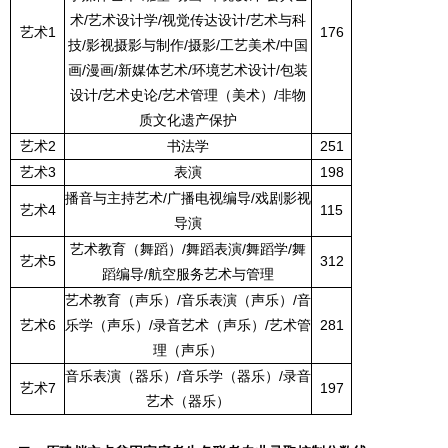
术
/
艺术设计学
/
视觉传达设计
/
艺术与科
艺术
1
176
技
/
影视摄影与制作
/
摄影
/
工艺美术
/
中国
画
/
漫画
/
新媒体艺术
/
环境艺术设计
/
包装
设计
/
艺术史论
/
艺术管理（美术）
/
非物
质文化遗产保护
艺术
2
书法学
251
艺术
3
表演
198
播音与主持艺术
/
广播电视编导
/
戏剧影视
艺术
4
115
导演
艺术教育（舞蹈）
/
舞蹈表演
/
舞蹈学
/
舞
艺术
5
312
蹈编导
/
航空服务艺术与管理
艺术教育（声乐）
/
音乐表演（声乐）
/
音
艺术
6
乐学（声乐）
/
录音艺术（声乐）
/
艺术管
281
理（声乐）
音乐表演（器乐）
/
音乐学（器乐）
/
录音
艺术
7
197
艺术（器乐）