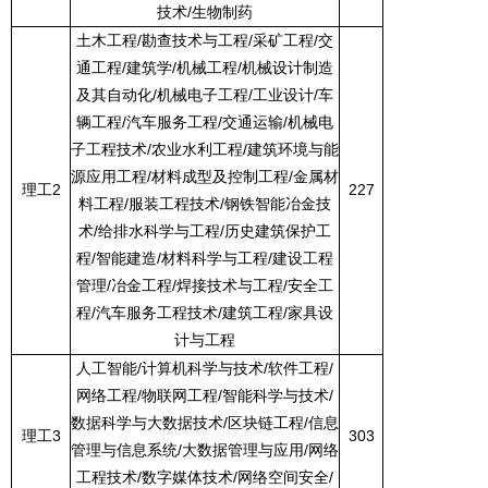
技术
/
生物制药
土木工程
/
勘查技术与工程
/
采矿工程
/
交
通工程
/
建筑学
/
机械工程
/
机械设计制造
及其自动化
/
机械电子工程
/
工业设计
/
车
辆工程
/
汽车服务工程
/
交通运输
/
机械电
子工程技术
/
农业水利工程
/
建筑环境与能
源应用工程
/
材料成型及控制工程
/
金属材
理工
2
227
料工程
/
服装工程技术
/
钢铁智能冶金技
术
/
给排水科学与工程
/
历史建筑保护工
程
/
智能建造
/
材料科学与工程
/
建设工程
管理
/
冶金工程
/
焊接技术与工程
/
安全工
程
/
汽车服务工程技术
/
建筑工程
/
家具设
计与工程
人工智能
/
计算机科学与技术
/
软件工程
/
网络工程
/
物联网工程
/
智能科学与技术
/
数据科学与大数据技术
/
区块链工程
/
信息
理工
3
303
管理与信息系统
/
大数据管理与应用
/
网络
工程技术
/
数字媒体技术
/
网络空间安全
/