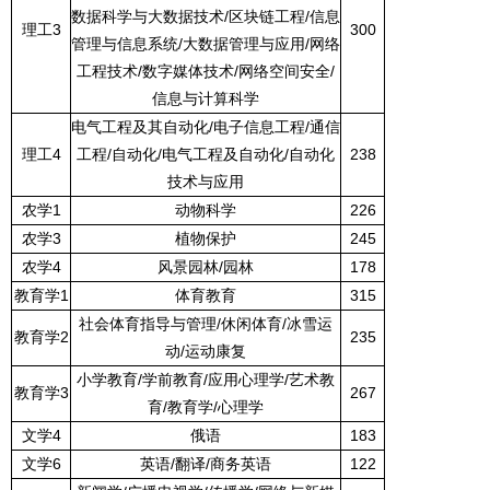
数据科学与大数据技术
/
区块链工程
/
信息
理工
3
300
管理与信息系统
/
大数据管理与应用
/
网络
工程技术
/
数字媒体技术
/
网络空间安全
/
信息与计算科学
电气工程及其自动化
/
电子信息工程
/
通信
理工
4
工程
/
自动化
/
电气工程及自动化
/
自动化
238
技术与应用
农学
1
动物科学
226
农学
3
植物保护
245
农学
4
风景园林
/
园林
178
教育学
1
体育教育
315
社会体育指导与管理
/
休闲体育
/
冰雪运
教育学
2
235
动
/
运动康复
小学教育
/
学前教育
/
应用心理学
/
艺术教
教育学
3
267
育
/
教育学
/
心理学
文学
4
俄语
183
文学
6
英语
/
翻译
/
商务英语
122