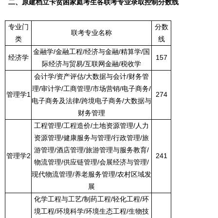
二、原建档立卡贫困家庭考生各
联考专业
录取控制分数线
专业门
分数
联考专业名称
类
线
金融学
/
金融工程
/
经济与金融
/
精算学
/
国
经济学
157
际经济与贸易
/
互联网金融
/
税收学
会计学
/
资产评估
/
大数据与会计
/
财务管
理
/
审计学
/
工商管理
/
市场营销
/
电子商务
/
管理学
1
274
电子商务及法律
/
跨境电子商务
/
大数据与
财务管理
工程管理
/
工程造价
/
土地资源管理
/
人力
资源管理
/
健康服务与管理
/
行政管理
/
旅
游管理
/
酒店管理
/
旅游管理与服务教育
/
管理学
2
241
物流管理
/
供应链管理
/
会展经济与管理
/
现代物流管理
/
养老服务管理
/
农村区域发
展
化学工程与工艺
/
制药工程
/
轻化工程
/
环
境工程
/
环境科学
/
环境生态工程
/
生物技