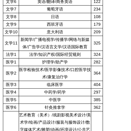
文学
6
英语
/
翻译
/
商务英语
122
文学
7
葡萄牙语
234
文学
8
日语
108
文学
9
西班牙语
179
文学
10
意大利语
209
新闻学
/
广播电视学
/
传播学
/
网络与新媒
文学
11
325
体
/
广告学
/
汉语言文学
/
汉语国际教育
法学
1
法学
/
知识产权
/
国际经贸规则
324
医学
1
护理学
/
助产学
282
医学检验技术
/
医学影像技术
/
口腔医学技
医学
2
364
术
/
康复治疗学
医学
3
临床医学
404
医学
4
中药学
/
药学
297
医学
5
中医学
385
医学
6
针灸推拿学
362
艺术教育（美术）
/
戏剧影视美术设计
/
美
术学
/
绘画
/
产品设计
/
服装与服饰设计
/
数
字媒体艺术
/
雕塑
/
动画
/
环境设计
/
公共艺