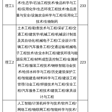
术
/
生态学
/
石油工程技术
/
食品科学与工
理工
1
233
程
/
应用化学
/
生态环境工程技术
/
食品质
量与安全
/
设施农业科学与工程
/
应用化工
技术
/
生物制药
土木工程
/
勘查技术与工程
/
采矿工程
/
交
通工程
/
建筑学
/
机械工程
/
机械设计制造
及其自动化
/
机械电子工程
/
工业设计
/
车
辆工程
/
汽车服务工程
/
交通运输
/
机械电
子工程技术
/
农业水利工程
/
建筑环境与能
源应用工程
/
材料成型及控制工程
/
金属材
理工
2
223
料工程
/
服装工程技术
/
钢铁智能冶金技
术
/
给排水科学与工程
/
历史建筑保护工
程
/
智能建造
/
材料科学与工程
/
建设工程
管理
/
冶金工程
/
焊接技术与工程
/
安全工
程
/
汽车服务工程技术
/
建筑工程
/
家具设
计与工程
人工智能
/
计算机科学与技术
/
软件工程
/
网络工程
/
物联网工程
/
智能科学与技术
/