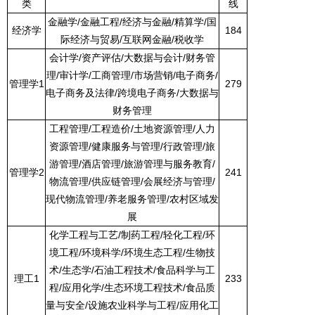
类
线
金融学
/
金融工程
/
经济与金融
/
精算学
/
国
经济学
184
际经济与贸易
/
互联网金融
/
税收学
会计学
/
资产评估
/
大数据与会计
/
财务管
理
/
审计学
/
工商管理
/
市场营销
/
电子商务
/
管理学
1
279
电子商务及法律
/
跨境电子商务
/
大数据与
财务管理
工程管理
/
工程造价
/
土地资源管理
/
人力
资源管理
/
健康服务与管理
/
行政管理
/
旅
游管理
/
酒店管理
/
旅游管理与服务教育
/
管理学
2
241
物流管理
/
供应链管理
/
会展经济与管理
/
现代物流管理
/
养老服务管理
/
农村区域发
展
化学工程与工艺
/
制药工程
/
轻化工程
/
环
境工程
/
环境科学
/
环境生态工程
/
生物技
术
/
生态学
/
石油工程技术
/
食品科学与工
理工
1
233
程
/
应用化学
/
生态环境工程技术
/
食品质
量与安全
/
设施农业科学与工程
/
应用化工