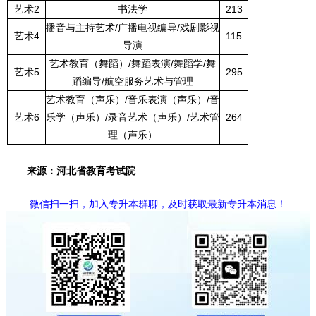
艺术
2
书法学
213
播音与主持艺术
/
广播电视编导
/
戏剧影视
艺术
4
115
导演
艺术教育（舞蹈）
/
舞蹈表演
/
舞蹈学
/
舞
艺术
5
295
蹈编导
/
航空服务艺术与管理
艺术教育（声乐）
/
音乐表演（声乐）
/
音
艺术
6
乐学（声乐）
/
录音艺术（声乐）
/
艺术管
264
理（声乐）
来源：河北省教育考试院
微信扫一扫，加入专升本群聊，及时获取最新专升本消息！