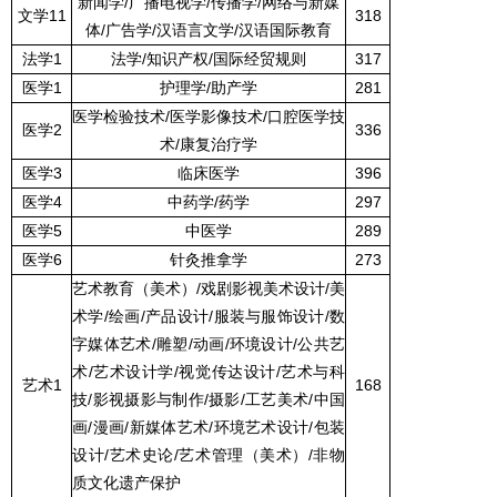
新闻学
/
广播电视学
/
传播学
/
网络与新媒
文学
11
318
体
/
广告学
/
汉语言文学
/
汉语国际教育
法学
1
法学
/
知识产权
/
国际经贸规则
317
医学
1
护理学
/
助产学
281
医学检验技术
/
医学影像技术
/
口腔医学技
医学
2
336
术
/
康复治疗学
医学
3
临床医学
396
医学
4
中药学
/
药学
297
医学
5
中医学
289
医学
6
针灸推拿学
273
艺术教育（美术）
/
戏剧影视美术设计
/
美
术学
/
绘画
/
产品设计
/
服装与服饰设计
/
数
字媒体艺术
/
雕塑
/
动画
/
环境设计
/
公共艺
术
/
艺术设计学
/
视觉传达设计
/
艺术与科
艺术
1
168
技
/
影视摄影与制作
/
摄影
/
工艺美术
/
中国
画
/
漫画
/
新媒体艺术
/
环境艺术设计
/
包装
设计
/
艺术史论
/
艺术管理（美术）
/
非物
质文化遗产保护