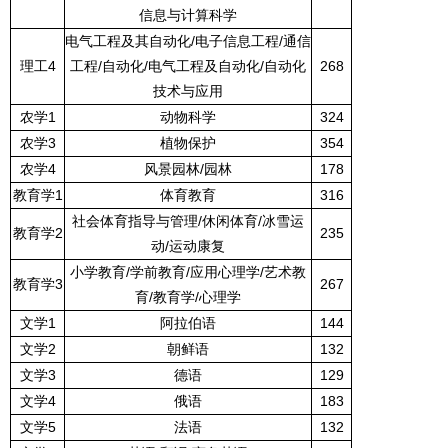
信息与计算科学
电气工程及其自动化
/
电子信息工程
/
通信
理工
4
工程
/
自动化
/
电气工程及自动化
/
自动化
268
技术与应用
农学
1
动物科学
324
农学
3
植物保护
354
农学
4
风景园林
/
园林
178
教育学
1
体育教育
316
社会体育指导与管理
/
休闲体育
/
冰雪运
教育学
2
235
动
/
运动康复
小学教育
/
学前教育
/
应用心理学
/
艺术教
教育学
3
267
育
/
教育学
/
心理学
文学
1
阿拉伯语
144
文学
2
朝鲜语
132
文学
3
德语
129
文学
4
俄语
183
文学
5
法语
132