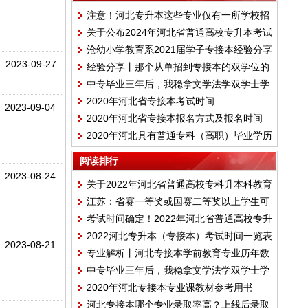
注意！河北专升本这些专业仅有一所学校招
关于公布2024年河北省普通高校专升本考试
生！
沧幼小学教育系2021届学子专接本经验分享
成绩的公告
2023-09-27
经验分享丨那个从单招到专接本的双学位的
中专毕业三年后，我稳拿文学法学双学士学
女孩，刚刚考上了研究生
2020年河北省专接本考试时间
位
2023-09-04
2020年河北省专接本报名方式及报名时间
2020年河北具有普通专科（高职）毕业学历
的退役大学生士兵接受普通本科教育招生办
阅读排行
法
2023-08-24
关于2022年河北省普通高校专科升本科教育
江苏：省赛一等奖或国赛二等奖以上学生可
考试延期举行的公告
考试时间确定！2022年河北省普通高校专升
直接录取本科
2022河北专升本（专接本）考试时间一览表
本考试公告
2023-08-21
专业解析丨河北专接本学前教育专业历年数
中专毕业三年后，我稳拿文学法学双学士学
据分析
2020年河北专接本专业课教材参考用书
位
河北专接本哪个专业录取率高？上线后录取