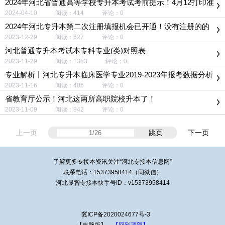
2024年河北省普通高等学校专升本考试考前提示！4月12打印准
考证
2024-04-10 阅读：414 评论：0
2024年河北专升本第二次注册填报机会已开通！没有注册的的
同学不要错过！
2023-12-29 阅读：627 评论：0
河北普通专升本考试本专科专业(类)对照表
2023-11-29 阅读：1383 评论：0
专业解析丨河北专升本临床医学专业2019-2023年报考数据分析
2023-11-16 阅读：406 评论：0
省教育厅公示！河北这两所高职院校升本了！
2023-11-09 阅读：942 评论：0
上一页
跳页
下一页
了解更多专接本资讯关注“
河北专接本
信息网”
联系电话：15373958414（同微信）
河北显智专接本快手号ID：v15373958414
冀ICP备2020024677号-3