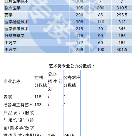
艺术类专业公办分数线：
公办
控制
公办对应
专业名称
招生计
分数线
分数线
划
表演
118
/
/
播音与主持艺术
163
/
/
产品设计/服装
与服饰设计/绘
画/美术学/数字
媒体艺术/戏剧
197
195
240.5