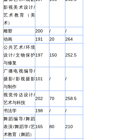
影视美术设计/
艺术教育（美
术）
雕塑
200
/
/
动画
191
20
264
公共艺术/环境
设计/文物保护
197
150
252.5
与修复
广播电视编导/
摄影/影视摄影
101
/
/
与制作
视觉传达设计/
202
70
258.5
艺术与科技
书法学
198
/
/
舞蹈编导/舞蹈
表演/舞蹈学/艺
165
80
210
术教育（舞蹈）