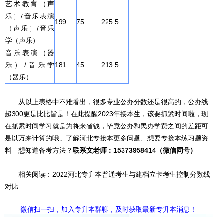
艺术教育（声
乐）/音乐表演
199
75
225.5
（声乐）/音乐
学（声乐）
音乐表演（器
乐）/音乐学
181
45
213.5
（器乐）
从以上表格中不难看出，很多专业公办分数还是很高的，公办线
超300更是比比皆是！在此提醒2023年接本生，该要抓紧时间啦，现
在抓紧时间学习就是为将来省钱，毕竟公办和民办学费之间的差距可
是以万来计算的哦。了解河北专接本更多问题、想要专接本练习题资
料，想知道备考方法？
联系
文
老师：15373958414（微信
同号
）
相关阅读：
2022河北专升本普通考生与建档立卡考生控制分数线
对比
微信扫一扫，加入专升本群聊，及时获取最新专升本消息！