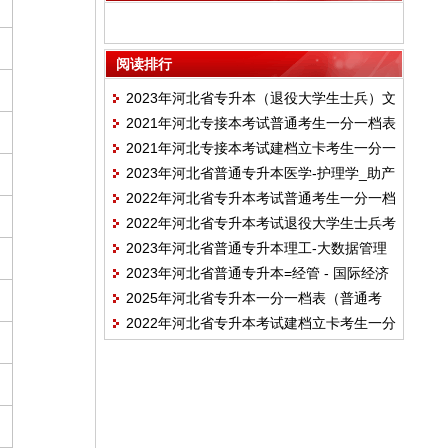
（美术）_中国画
阅读排行
2023年河北省专升本（退役大学生士兵）文
2021年河北专接本考试普通考生一分一档表
史 - 法学_国际经贸规则_知识产权一分一档
2021年河北专接本考试建档立卡考生一分一
表
2023年河北省普通专升本医学-护理学_助产
档表
2022年河北省专升本考试普通考生一分一档
学一分一档表（普通考生）
2022年河北省专升本考试退役大学生士兵考
表
2023年河北省普通专升本理工-大数据管理
生一分一档表
2023年河北省普通专升本=经管 - 国际经济
与应用_计算机科学与技术_区块链工程_人
2025年河北省专升本一分一档表（普通考
与贸易一分一档表
工智能_软件工程_数据科学与大数据技术_
2022年河北省专升本考试建档立卡考生一分
生）-理工-大数据管理与应用_计算机科学与
网络工程_网络工程技术_物联网工程_信息
一档表
技术_空间信息与数字技术_区块链工程_人
管理与信息系统_虚拟现实技术_智能科学与
工智能_软件工程_数据科学与大数据技术_
技术一分一档表（普通考生）
数字媒体技术_网络工程_网络工程技术_网
络空间安全_物联网工程_信息管理与信息系