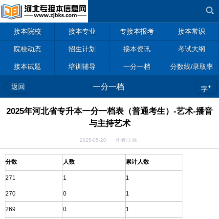
接本院校
接本专业
专接本报考
接本常识
院校动态
招生计划
接本资讯
考试大纲
接本试题
培训辅导
一分一档
分数线/录取率
返回
一分一档
+
字
2025年河北省专升本一分一档表（普通考生）-艺术-播音
与主持艺术
2025-05-20 作者:王源
分数
人数
累计人数
271
1
1
270
0
1
269
0
1