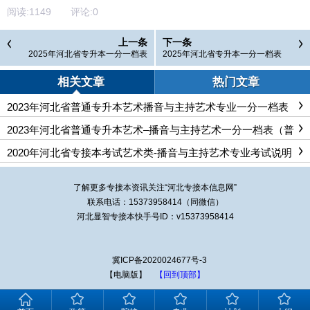
阅读:
1149
评论:
0
上一条
下一条
2025年河北省专升本一分一档表
2025年河北省专升本一分一档表
（普通考生）-艺术-表演
（普通考生）-艺术-雕塑
相关文章
热门文章
2023年河北省普通专升本艺术播音与主持艺术专业一分一档表
（退役大学生士兵）
2023年河北省普通专升本艺术–播音与主持艺术一分一档表（普
通考生)
2020年河北省专接本考试艺术类-播音与主持艺术专业考试说明
（普通话语音、播音发声、播音创作基础、面试）
了解更多专接本资讯关注“
河北专接本
信息网”
联系电话：15373958414（同微信）
河北显智专接本快手号ID：v15373958414
冀ICP备2020024677号-3
【电脑版】
【回到顶部】