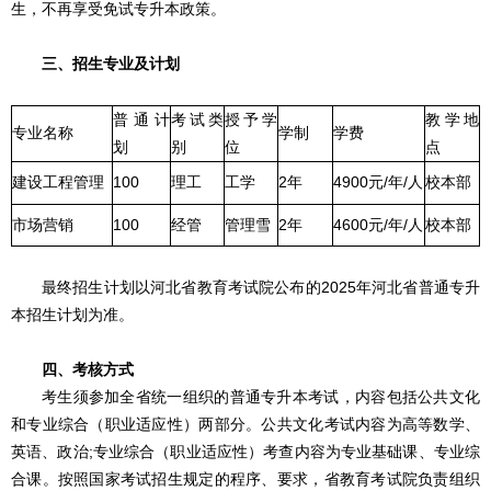
生，不再享受免试专升本政策。
三、招生专业及计划
普通计
考试类
授予学
教学地
专业名称
学制
学费
划
别
位
点
建设工程管理
100
理工
工学
2年
4900元/年/人
校本部
市场营销
100
经管
管理雪
2年
4600元/年/人
校本部
最终招生计划以河北省教育考试院公布的2025年河北省普通专升
本招生计划为准。
四、考核方式
考生须参加全省统一组织的普通专升本考试，内容包括公共文化
和专业综合（职业适应性）两部分。公共文化考试内容为高等数学、
英语、政治;专业综合（职业适应性）考查内容为专业基础课、专业综
合课。按照国家考试招生规定的程序、要求，省教育考试院负责组织