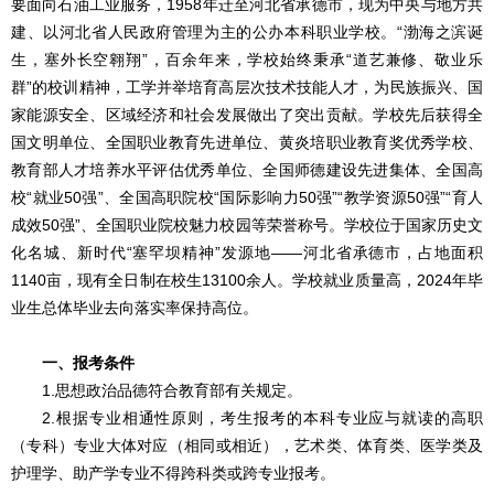
要面向石油工业服务，1958年迁至河北省承德市，现为中央与地方共
建、以河北省人民政府管理为主的公办本科职业学校。“渤海之滨诞
生，塞外长空翱翔”，百余年来，学校始终秉承“道艺兼修、敬业乐
群”的校训精神，工学并举培育高层次技术技能人才，为民族振兴、国
家能源安全、区域经济和社会发展做出了突出贡献。学校先后获得全
国文明单位、全国职业教育先进单位、黄炎培职业教育奖优秀学校、
教育部人才培养水平评估优秀单位、全国师德建设先进集体、全国高
校“就业50强”、全国高职院校“国际影响力50强”“教学资源50强”“育人
成效50强”、全国职业院校魅力校园等荣誉称号。学校位于国家历史文
化名城、新时代“塞罕坝精神”发源地——河北省承德市，占地面积
1140亩，现有全日制在校生13100余人。学校就业质量高，2024年毕
业生总体毕业去向落实率保持高位。
一、报考条件
1.思想政治品德符合教育部有关规定。
2.根据专业相通性原则，考生报考的本科专业应与就读的高职
（专科）专业大体对应（相同或相近），艺术类、体育类、医学类及
护理学、助产学专业不得跨科类或跨专业报考。