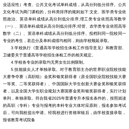
业适应性）考查、公共文化考试单科成绩，从高分到低分排序。公共
文化考试为两门课程的，分科类排序的规则如下:文史、医学类专业依
照政治、英语单科成绩从高分到低分排序;理工类专业依照高等数学
（一）、英语单科成绩从高分到低分排序;经管、农学类专业依照高等
数学（二）、英语单科成绩从高分到低分排序。投档到同一院校同一
专业的考生，若总分及单科成绩均相同，则由学校顺延录取。
3.学校执行《普通高等学校招生体检工作指导意见》和教育部、
卫健委关于普通高等学校招生体检工作的相关规定。
4.学校各专业的录取均无男女生比例限制。
5.技能拔尖人才单独录取。对于教育部主办的世界职业院校技能
大赛争夺赛（高职组）金奖和银奖获得者（原全国职业院校技能大赛
一等奖、二等奖获得者）、中国国际大学生创新大赛金奖和银奖获得
者，以及全国大学生职业规划大赛国赛金奖和银奖获得者，实行计划
单列，单独录取。符合我省2025年普通专升本报名条件的，按照就读
的高职（专科）专业与报考的本科专业大体对应原则，报名参加考试
后，可向我校提出申请。经我校进行资格审核后，由学校直接录取，
报省教育考试院备