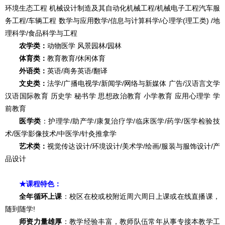
环境生态工程 机械设计制造及其自动化机械工程/机械电子工程汽车服
务工程/车辆工程 数学与应用数学/信息与计算科学/心理学(理工类) /地
理科学/食品科学与工程
农学类：
动物医学 风景园林/园林
体育类：
教育教育/休闲体育
外语类：
英语/商务英语/翻译
文史类：
法学/广播电视学/新闻学/网络与新媒体 广告/汉语言文学
汉语国际教育 历史学 秘书学 思想政治教育 小学教育 应用心理学 学
前教育
医学类
：护理学/助产学/康复治疗学/临床医学/药学/医学检验技
术/医学影像技术/中医学/针灸推拿学
艺术类：
视觉传达设计/环境设计/美术学/绘画/服装与服饰设计/产
品设计
★课程特色：
全年循环上课
：校区在校或校附近周六周日上课或在线直播课，
随到随学!
师资力量雄厚
：
教学经验丰富，教师队伍常年从事专接本教学工