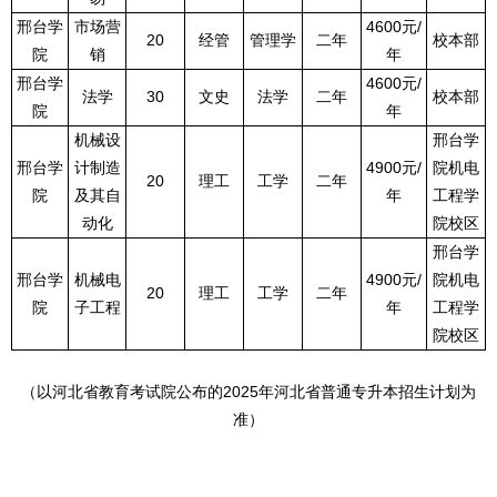
邢台学
市场营
4600元/
20
经管
管理学
二年
校本部
院
销
年
邢台学
4600元/
法学
30
文史
法学
二年
校本部
院
年
机械设
邢台学
邢台学
计制造
4900元/
院机电
20
理工
工学
二年
院
及其自
年
工程学
动化
院校区
邢台学
邢台学
机械电
4900元/
院机电
20
理工
工学
二年
院
子工程
年
工程学
院校区
（以河北省教育考试院公布的2025年河北省普通专升本招生计划为
准）