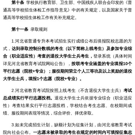
第十条
学校执行教育部、卫生部、中国残疾人联合会印发的《普
通高等学校招生体检工作指导意见》中的有关规定，以及国家关于普
通高等学校招生体检工作有关补充规定。
第十一条
录取规则
1.河北省普通专升本考试招生实行成绩公布后填报院校志愿的方
式，
达到录取控制分数线的考生（以下简称上线考生）及参加专业综
合（职业适应性）考查的退役大学生士兵考生，
登录系统（具体时间
详见河北省教育考试院网站公告），
按联考专业涵盖的专业填报10个
平行志愿（院校+专业）；服役期间荣立个人三等功及以上奖励的退役
大学生士兵，填报1个志愿（院校+专业）。
2.河北省教育考试院按照上线考生（不含退役大学生士兵）
考试
总成绩实行平行志愿投档。
退役大学生士兵依据专业综合（职业适应
性）考查结果实行平行志愿投档，学校结合考生志愿、在校期间成
绩、服役期间表现等情况，综合评价、择优录取。
3.如未完成招生计划，缺额计划为征集计划，由河北省教育考试
院向社会公布。
一志愿未被录取的考生在规定的时间内可填报征集志