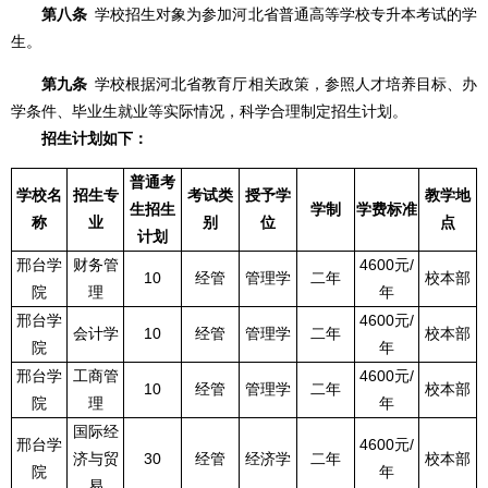
第八条
学校招生对象为参加河北省普通高等学校专升本考试的学
生。
第九条
学校根据河北省教育厅相关政策，参照人才培养目标、办
学条件、毕业生就业等实际情况，科学合理制定招生计划。
招生计划如下：
普通考
学校名
招生专
考试类
授予学
教学地
生招生
学制
学费标准
称
业
别
位
点
计划
邢台学
财务管
4600元/
10
经管
管理学
二年
校本部
院
理
年
邢台学
4600元/
会计学
10
经管
管理学
二年
校本部
院
年
邢台学
工商管
4600元/
10
经管
管理学
二年
校本部
院
理
年
国际经
邢台学
4600元/
济与贸
30
经管
经济学
二年
校本部
院
年
易