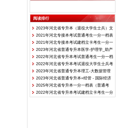
（美术）_中国画
阅读排行
2023年河北省专升本（退役大学生士兵）文
2021年河北专接本考试普通考生一分一档表
史 - 法学_国际经贸规则_知识产权一分一档
2021年河北专接本考试建档立卡考生一分一
表
2023年河北省普通专升本医学-护理学_助产
档表
2022年河北省专升本考试普通考生一分一档
学一分一档表（普通考生）
2022年河北省专升本考试退役大学生士兵考
表
2023年河北省普通专升本理工-大数据管理
生一分一档表
2023年河北省普通专升本=经管 - 国际经济
与应用_计算机科学与技术_区块链工程_人
2025年河北省专升本一分一档表（普通考
与贸易一分一档表
工智能_软件工程_数据科学与大数据技术_
2022年河北省专升本考试建档立卡考生一分
生）-理工-大数据管理与应用_计算机科学与
网络工程_网络工程技术_物联网工程_信息
一档表
技术_空间信息与数字技术_区块链工程_人
管理与信息系统_虚拟现实技术_智能科学与
工智能_软件工程_数据科学与大数据技术_
技术一分一档表（普通考生）
数字媒体技术_网络工程_网络工程技术_网
络空间安全_物联网工程_信息管理与信息系