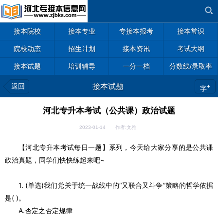
接本院校
接本专业
专接本报考
接本常识
院校动态
招生计划
接本资讯
考试大纲
接本试题
培训辅导
一分一档
分数线/录取率
返回
接本试题
+
字
河北专升本考试（公共课）政治试题
2023-01-14 作者:文雅
【河北专升本考试每日一题】系列，今天给大家分享的是公共课
政治真题，同学们快快练起来吧~
1. (单选)我们党关于统一战线中的“又联合又斗争”策略的哲学依据
是( )。
A.否定之否定规律