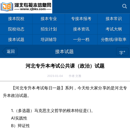
接本院校
接本专业
专接本报考
接本常识
院校动态
招生计划
接本资讯
考试大纲
接本试题
培训辅导
一分一档
分数线/录取率
返回
接本试题
+
字
河北专升本考试公共课（政治）试题
2023-01-04 作者:文雅
【河北专升本考试每日一题】系列，今天给大家分享的是河北专
升本政治试题。
1.（多选题）马克思主义哲学的根本特征是
( )。
A)实践性
B）辩证性