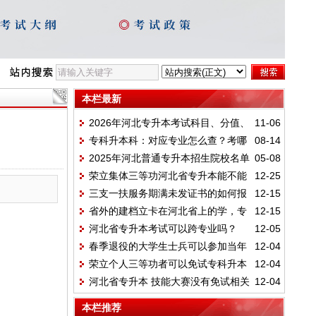
本栏最新
2026年河北专升本考试科目、分值、
11-06
专科升本科：对应专业怎么查？考哪
08-14
题型汇总
2025年河北普通专升本招生院校名单
05-08
些内容？如何备考？
荣立集体三等功河北省专升本能不能
12-25
三支一扶服务期满未发证书的如何报
12-15
免试？
省外的建档立卡在河北省上的学，专
12-15
名河北省专升本考试？
河北省专升本考试可以跨专业吗？
12-05
接本报名可以报河北省的建档立卡专项吗?
春季退役的大学生士兵可以参加当年
12-04
荣立个人三等功者可以免试专科升本
12-04
的专升本考试吗？
河北省专升本 技能大赛没有免试相关
12-04
科吗？
的政策吗，拿省赛国赛一等奖有什么优势呢
本栏推荐